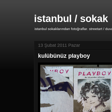
istanbul / sokak
istanbul sokaklarından fotoğraflar. streetart / duv
13 Şubat 2011 Pazar
kulübünüz pIayboy