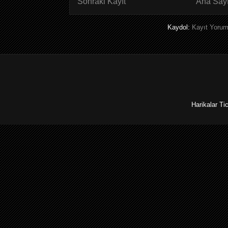
Sonraki Kayıt
Ana Say
Kaydol:
Kayıt Yorum
Harikalar Ti