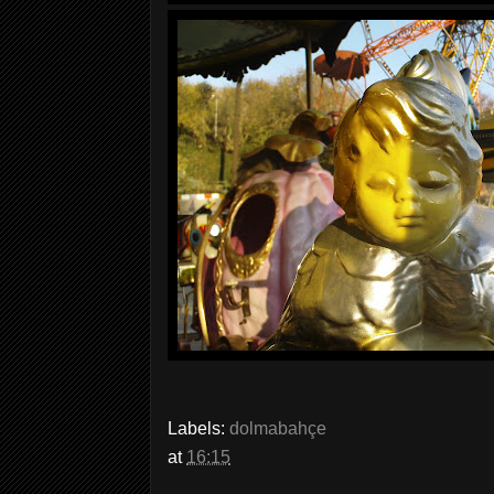
Labels:
dolmabahçe
at
16:15