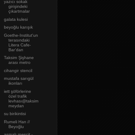
yazıcı sokak
girişindeki
çıkartmalar
galata kulesi
beyoğlu karışık
Goethe-Institut'un
terasındaki
Litera Cafe-
Bar'dan
Taksim Şişhane
arası metro
cihangir stencil
mustafa sarıgül
ikonları
iett şöförlerine
özel trafik
levhası@taksim
meydan
su birikintisi
Rumeli Han //
Beyoğlu
asmalı mescit -