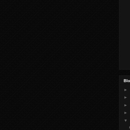
Blo
►
►
►
►
▼