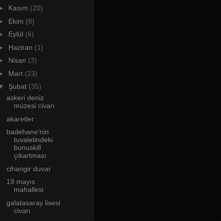
►
Kasım
(20)
►
Ekim
(8)
►
Eylül
(6)
►
Haziran
(1)
►
Nisan
(3)
►
Mart
(23)
▼
Şubat
(35)
askeri deniz
müzesi civarı
akaretler
badehane'nin
tuvaletindeki
bonuskill
çıkartması
cihangir duvar
19 mayıs
mahallesi
galatasaray lisesi
civarı