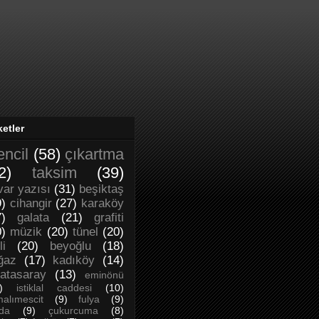
ketler
encil
(58)
çıkartma
2)
taksim
(39)
var yazısı
(31)
beşiktaş
9)
cihangir
(27)
karaköy
7)
galata
(21)
grafiti
0)
müzik
(20)
tünel
(20)
li
(20)
beyoğlu
(18)
ğaz
(17)
kadıköy
(14)
latasaray
(13)
eminönü
)
istiklal caddesi
(10)
alımescit
(9)
fulya
(9)
da
(9)
çukurcuma
(8)