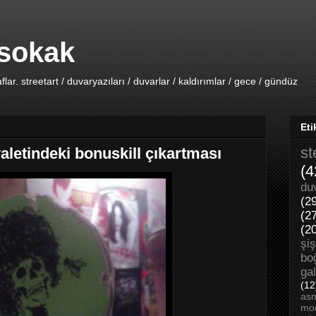
 sokak
lar. streetart / duvaryazıları / duvarlar / kaldırımlar / gece / gündüz
Eti
st
aletindeki bonuskill çıkartması
(4
du
(2
(2
(2
şiş
bo
ga
(12
asm
mo