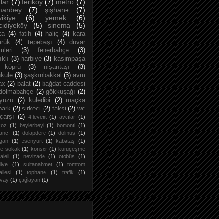
lar
(7)
feriköy
(7)
metro
(7)
manbey
(7)
şişhane
(7)
vikiye
(6)
yemek
(6)
idiyeköy
(5)
sinema
(5)
ka
(4)
fatih
(4)
haliç
(4)
kara
rük
(4)
tepebaşı
(4)
duvar
mleri
(3)
fenerbahçe
(3)
ıklı
(3)
harbiye
(3)
kasımpaşa
köprü
(3)
nişantaşı
(3)
ukule
(3)
şaşkınbakkal
(3)
avm
ax
(2)
balat
(2)
bağdat caddesi
dolmabahçe
(2)
gökkuşağı
(2)
yüzü
(2)
kuledibi
(2)
maçka
park
(2)
sirkeci
(2)
taksi
(2)
wc
çarşı
(2)
4.levent
(1)
avcılar
(1)
koz
(1)
beylerbeyi
(1)
bomonti
(1)
ancı
(1)
dolapdere
(1)
dolmuş
(1)
rgan
(1)
esenyurt
(1)
kabataş
(1)
fe sokak
(1)
konser
(1)
kuruçeşme
laleli
(1)
nevizade
(1)
otobüs
(1)
iye
(1)
sultanahmet
(1)
tomtom
llesi
(1)
tophane
(1)
trafik
(1)
mvay
(1)
çağlayan
(1)