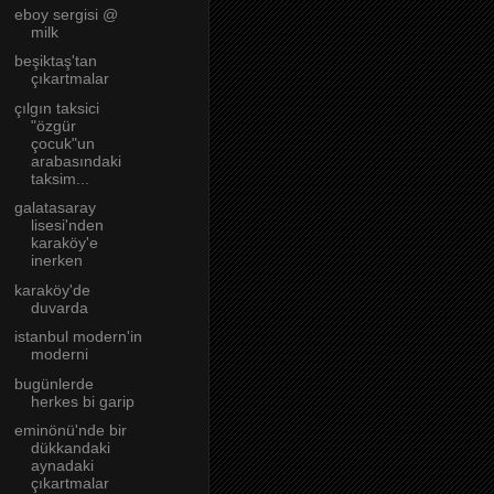
eboy sergisi @
milk
beşiktaş'tan
çıkartmalar
çılgın taksici
"özgür
çocuk"un
arabasındaki
taksim...
galatasaray
lisesi'nden
karaköy'e
inerken
karaköy'de
duvarda
istanbul modern'in
moderni
bugünlerde
herkes bi garip
eminönü'nde bir
dükkandaki
aynadaki
çıkartmalar