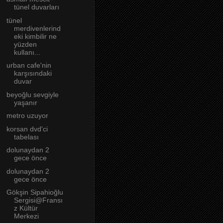
tünel duvarları
tünel
merdivenlerind
eki kimbilir ne
yüzden
kullanı...
urban cafe'nin
karşısındaki
duvar
beyoğlu sevgiyle
yaşanır
metro uzuyor
korsan dvd'ci
tabelası
dolunaydan 2
gece önce
dolunaydan 2
gece önce
Gökşin Sipahioğlu
Sergisi@Fransı
z Kültür
Merkezi