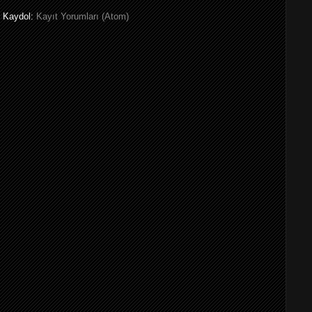
Kaydol:
Kayıt Yorumları (Atom)