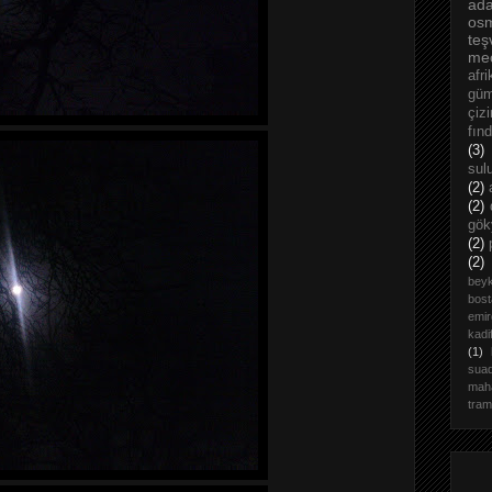
ada
os
teş
mec
afri
güm
çizi
fınd
(3)
sul
(2)
(2)
gök
(2)
(2)
bey
bost
emi
kadi
(1)
suad
maha
tra