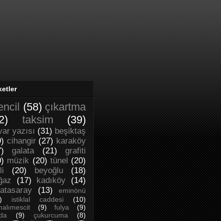
ketler
encil
(58)
çıkartma
2)
taksim
(39)
var yazısı
(31)
beşiktaş
9)
cihangir
(27)
karaköy
7)
galata
(21)
grafiti
0)
müzik
(20)
tünel
(20)
li
(20)
beyoğlu
(18)
ğaz
(17)
kadıköy
(14)
latasaray
(13)
eminönü
)
istiklal caddesi
(10)
alımescit
(9)
fulya
(9)
da
(9)
çukurcuma
(8)