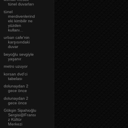
tünel duvarları
tünel
merdivenlerind
eki kimbilir ne
yüzden
kullanı...
urban cafe'nin
karşısındaki
duvar
beyoğlu sevgiyle
yaşanır
metro uzuyor
korsan dvd'ci
tabelası
dolunaydan 2
gece önce
dolunaydan 2
gece önce
Gökşin Sipahioğlu
Sergisi@Fransı
z Kültür
Merkezi