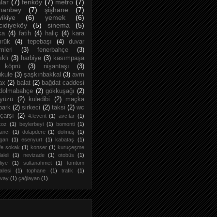
lar
(7)
feriköy
(7)
metro
(7)
manbey
(7)
şişhane
(7)
vikiye
(6)
yemek
(6)
idiyeköy
(5)
sinema
(5)
ka
(4)
fatih
(4)
haliç
(4)
kara
rük
(4)
tepebaşı
(4)
duvar
mleri
(3)
fenerbahçe
(3)
ıklı
(3)
harbiye
(3)
kasımpaşa
köprü
(3)
nişantaşı
(3)
ukule
(3)
şaşkınbakkal
(3)
avm
ax
(2)
balat
(2)
bağdat caddesi
dolmabahçe
(2)
gökkuşağı
(2)
yüzü
(2)
kuledibi
(2)
maçka
park
(2)
sirkeci
(2)
taksi
(2)
wc
çarşı
(2)
4.levent
(1)
avcılar
(1)
koz
(1)
beylerbeyi
(1)
bomonti
(1)
ancı
(1)
dolapdere
(1)
dolmuş
(1)
rgan
(1)
esenyurt
(1)
kabataş
(1)
fe sokak
(1)
konser
(1)
kuruçeşme
laleli
(1)
nevizade
(1)
otobüs
(1)
iye
(1)
sultanahmet
(1)
tomtom
llesi
(1)
tophane
(1)
trafik
(1)
mvay
(1)
çağlayan
(1)