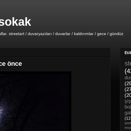
 sokak
lar. streetart / duvaryazıları / duvarlar / kaldırımlar / gece / gündüz
Eti
st
ce önce
(4
du
(2
(2
(2
şiş
bo
ga
(12
asm
mo