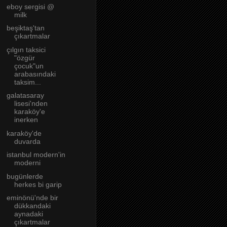
eboy sergisi @
milk
beşiktaş'tan
çıkartmalar
çılgın taksici
"özgür
çocuk"un
arabasındaki
taksim...
galatasaray
lisesi'nden
karaköy'e
inerken
karaköy'de
duvarda
istanbul modern'in
moderni
bugünlerde
herkes bi garip
eminönü'nde bir
dükkandaki
aynadaki
çıkartmalar