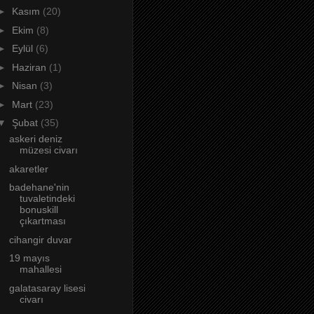
►
Kasım
(20)
►
Ekim
(8)
►
Eylül
(6)
►
Haziran
(1)
►
Nisan
(3)
►
Mart
(23)
▼
Şubat
(35)
askeri deniz
müzesi civarı
akaretler
badehane'nin
tuvaletindeki
bonuskill
çıkartması
cihangir duvar
19 mayıs
mahallesi
galatasaray lisesi
civarı