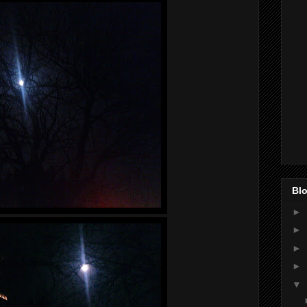
Blo
►
►
►
►
▼