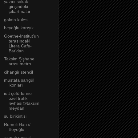
yazıcı sokak
girişindeki
çıkartmalar
galata kulesi
beyoğlu karışık
Goethe-Institut'un
terasındaki
Litera Cafe-
Bar'dan
Taksim Şişhane
arası metro
cihangir stencil
mustafa sarıgül
ikonları
iett şöförlerine
özel trafik
levhası@taksim
meydan
su birikintisi
Rumeli Han //
Beyoğlu
asmalı mescit -