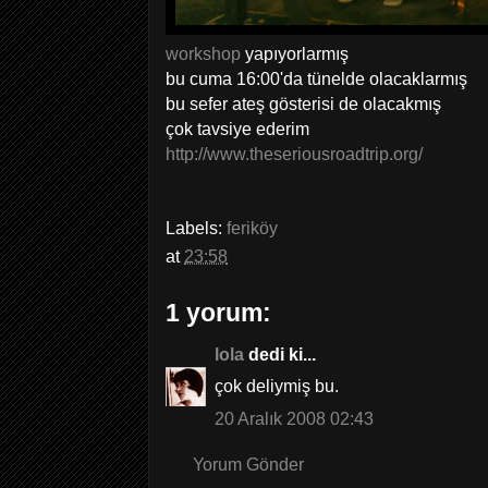
workshop
yapıyorlarmış
bu cuma 16:00'da tünelde olacaklarmış
bu sefer ateş gösterisi de olacakmış
çok tavsiye ederim
http://www.theseriousroadtrip.org/
Labels:
feriköy
at
23:58
1 yorum:
lola
dedi ki...
çok deliymiş bu.
20 Aralık 2008 02:43
Yorum Gönder