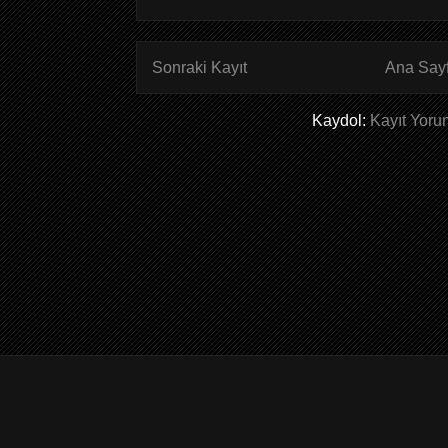
Sonraki Kayıt
Ana Say
Kaydol:
Kayıt Yoru