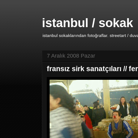
istanbul / sokak
istanbul sokaklarından fotoğraflar. streetart / duv
7 Aralık 2008 Pazar
fransız sirk sanatçıları // f